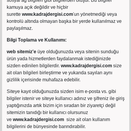
sosyal ağ bilgileri gibi bilgilerden oluşur. Bu bilgiler
kamuya açık değildir ve hiçbir
surette
www.kadrajdergisi.com
'un yönetmediği veya
kontrolü altında olmayan başka bir yerde kullanılmaz ve
paylaşılmaz.
Bilgi Toplama ve Kullanımı:
web sitemiz'e
üye olduğunuzda veya sitenin sunduğu
ürün yada hizmetlerden faydalanmak istediğinizde
sizden edinilen bilgilerdir.
www.kadrajdergisi.com
size
ait olan bilgileri birleştirme ve yukarıda sayılan aynı
gizlilik içerisinde muhafaza edebilir.
Siteye kayıt olduğunuzda sizden isim e-posta vs. gibi
bilgiler istenir ve siteye kullanıcı adınız ve şifreniz ile giriş
yaptığınızda artık bizim için sıradan bir ziyaretçi değil
sitemizin tanıdığı bir kullanıcı olursunuz
ve
www.kadrajdergisi.com
size ait olan kullanım
bilgilerini de bünyesinde barındırabilir.