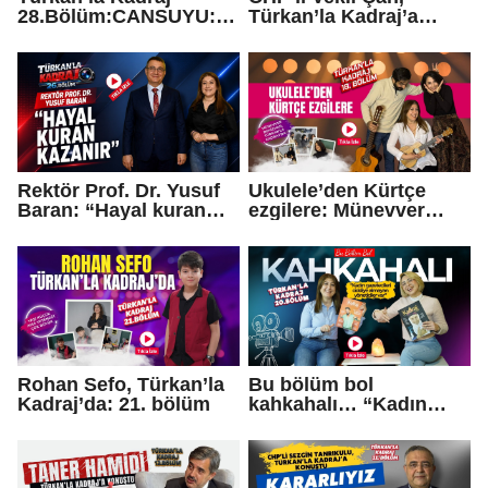
28.Bölüm:CANSUYU:
Türkan’la Kadraj’a
Dünyanın her noktasına
konuştu: “Vatandaşın
ulaşıyor, bu derneğin
talebi erken seçim”
amacı ne?
Rektör Prof. Dr. Yusuf
Ukulele’den Kürtçe
Baran: “Hayal kuran
ezgilere: Münevver
kazanır”
Denizhan, Türkan’la
Kadraj’da
Rohan Sefo, Türkan’la
Bu bölüm bol
Kadraj’da: 21. bölüm
kahkahalı… “Kadın
gazetecileri ciddiye
almayan yöneticiler….”