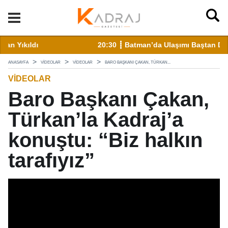
20:30 ┋ Batman’da Ulaşımı Baştan Değiştirecek Plan
19
ANASAYFA
VİDEOLAR
VİDEOLAR
BARO BAŞKANI ÇAKAN, TÜRKAN...
VİDEOLAR
Baro Başkanı Çakan,
Türkan’la Kadraj’a
konuştu: “Biz halkın
tarafıyız”