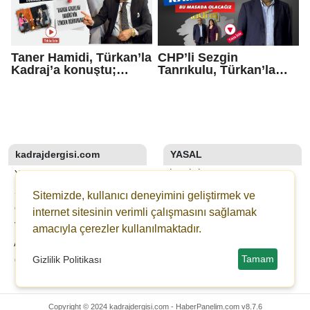
Taner Hamidi, Türkan’la
CHP’li Sezgin
Kadraj’a konuştu;
Tanrıkulu, Türkan’la
“Babam Ataullah
Kadraj’a konuştu:
Hamidi’nin izinden
“Kararlıyız, bu masada
gidiyorum”
olacağız”
kadrajdergisi.com
YASAL
YAZARLAR
İLETIŞIM
SON DAKİKA
KÜNYE
Sitemizde, kullanıcı deneyimini geliştirmek ve
GALERİLER
YAYIN İLKELERI
internet sitesinin verimli çalışmasını sağlamak
VİDEOLAR
KURALLAR
amacıyla çerezler kullanılmaktadır.
ANKETLER
GIZLILIK
Tamam
Gizlilik Politikası
GAZETELER
KULLANICI SÖZLEŞMESI
VERI POLITIKASI
Copyright © 2024 kadrajdergisi.com -
HaberPanelim.com v8.7.6