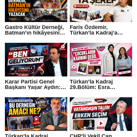
Gastro Kültür Derneği,
Faris Özdemir,
Batman’ın hikâyesini
Türkan’la Kadraj’a
yazacak
konuştu: “Ya şeref ya
dünya malı..."
Karar Partisi Genel
Türkan’la Kadraj
Başkanı Yaşar Aydın:
29.Bölüm: Esra
“Ben geliyorum…”
Özdemir Erdem
“Çocukların karnını
değil, karakterini
doyurun”
Türkan’la Kadraj
CHP’li Vekil Çan,