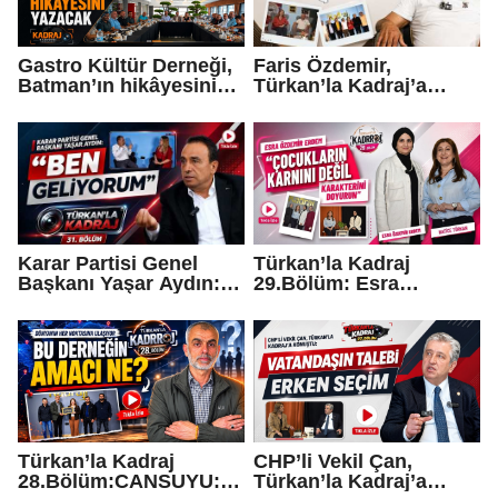
Gastro Kültür Derneği,
Faris Özdemir,
Batman’ın hikâyesini
Türkan’la Kadraj’a
yazacak
konuştu: “Ya şeref ya
dünya malı..."
Karar Partisi Genel
Türkan’la Kadraj
Başkanı Yaşar Aydın:
29.Bölüm: Esra
“Ben geliyorum…”
Özdemir Erdem
“Çocukların karnını
değil, karakterini
doyurun”
Türkan’la Kadraj
CHP’li Vekil Çan,
28.Bölüm:CANSUYU:
Türkan’la Kadraj’a