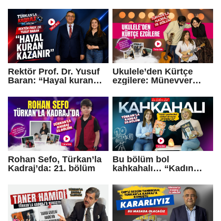
Dünyanın her noktasına
konuştu: “Vatandaşın
ulaşıyor, bu derneğin
talebi erken seçim”
amacı ne?
Rektör Prof. Dr. Yusuf
Ukulele’den Kürtçe
Baran: “Hayal kuran
ezgilere: Münevver
kazanır”
Denizhan, Türkan’la
Kadraj’da
Rohan Sefo, Türkan’la
Bu bölüm bol
Kadraj’da: 21. bölüm
kahkahalı… “Kadın
gazetecileri ciddiye
almayan yöneticiler….”