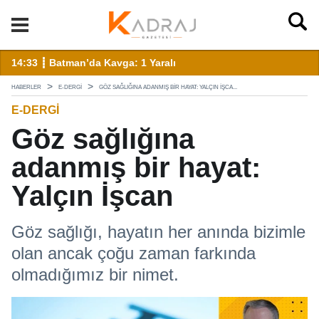
14:33 ┋ Batman’da Kavga: 1 Yaralı
13
HABERLER
E-DERGI
GÖZ SAĞLIĞINA ADANMIŞ BIR HAYAT: YALÇIN İŞCA...
E-DERGI
Göz sağlığına
adanmış bir hayat:
Yalçın İşcan
Göz sağlığı, hayatın her anında bizimle
olan ancak çoğu zaman farkında
olmadığımız bir nimet.