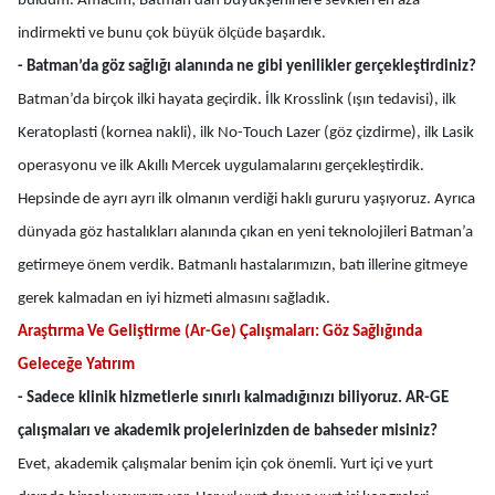
buldum. Amacım, Batman’dan büyükşehirlere sevkleri en aza
indirmekti ve bunu çok büyük ölçüde başardık.
- Batman’da göz sağlığı alanında ne gibi yenilikler gerçekleştirdiniz?
Batman’da birçok ilki hayata geçirdik. İlk Krosslink (ışın tedavisi), ilk
Keratoplasti (kornea nakli), ilk No-Touch Lazer (göz çizdirme), ilk Lasik
operasyonu ve ilk Akıllı Mercek uygulamalarını gerçekleştirdik.
Hepsinde de ayrı ayrı ilk olmanın verdiği haklı gururu yaşıyoruz. Ayrıca
dünyada göz hastalıkları alanında çıkan en yeni teknolojileri Batman’a
getirmeye önem verdik. Batmanlı hastalarımızın, batı illerine gitmeye
gerek kalmadan en iyi hizmeti almasını sağladık.
Araştırma Ve Geliştirme (Ar-Ge) Çalışmaları: Göz Sağlığında
Geleceğe Yatırım
- Sadece klinik hizmetlerle sınırlı kalmadığınızı biliyoruz. AR-GE
çalışmaları ve akademik projelerinizden de bahseder misiniz?
Evet, akademik çalışmalar benim için çok önemli. Yurt içi ve yurt