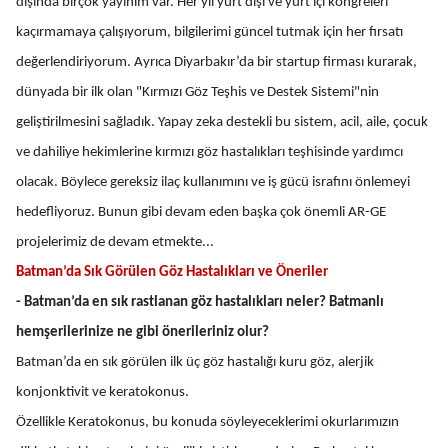
dışında birçok yayınım var. Her yıl yurt dışı ve yurt içi kongreleri
kaçırmamaya çalışıyorum, bilgilerimi güncel tutmak için her fırsatı
değerlendiriyorum. Ayrıca Diyarbakır’da bir startup firması kurarak,
dünyada bir ilk olan "Kırmızı Göz Teşhis ve Destek Sistemi"nin
geliştirilmesini sağladık. Yapay zeka destekli bu sistem, acil, aile, çocuk
ve dahiliye hekimlerine kırmızı göz hastalıkları teşhisinde yardımcı
olacak. Böylece gereksiz ilaç kullanımını ve iş gücü israfını önlemeyi
hedefliyoruz. Bunun gibi devam eden başka çok önemli AR-GE
projelerimiz de devam etmekte...
Batman’da Sık Görülen Göz Hastalıkları ve Öneriler
- Batman’da en sık rastlanan göz hastalıkları neler? Batmanlı
hemşerilerinize ne gibi önerileriniz olur?
Batman’da en sık görülen ilk üç göz hastalığı kuru göz, alerjik
konjonktivit ve keratokonus.
Özellikle Keratokonus, bu konuda söyleyeceklerimi okurlarımızın