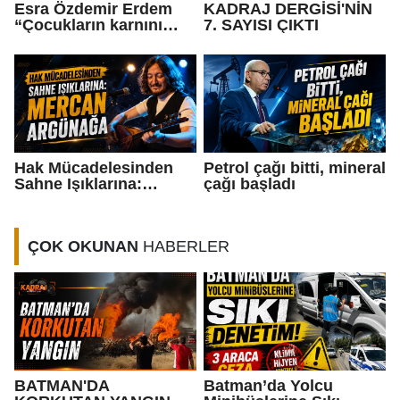
Esra Özdemir Erdem
KADRAJ DERGİSİ'NİN
“Çocukların karnını
7. SAYISI ÇIKTI
değil, karakterini
doyurun”
Hak Mücadelesinden
Petrol çağı bitti, mineral
Sahne Işıklarına:
çağı başladı
Mercan Argünağa”
ÇOK OKUNAN
HABERLER
BATMAN'DA
Batman’da Yolcu