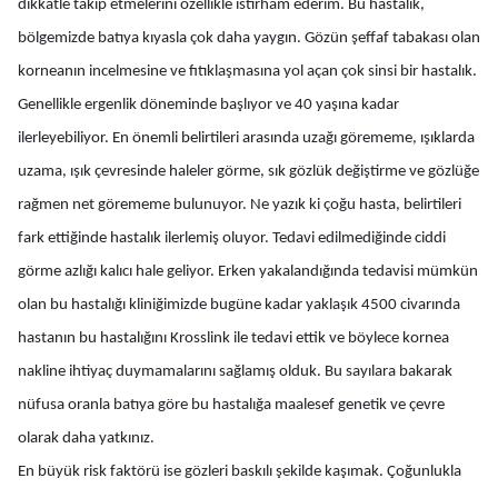
dikkatle takip etmelerini özellikle istirham ederim. Bu hastalık,
bölgemizde batıya kıyasla çok daha yaygın. Gözün şeffaf tabakası olan
korneanın incelmesine ve fıtıklaşmasına yol açan çok sinsi bir hastalık.
Genellikle ergenlik döneminde başlıyor ve 40 yaşına kadar
ilerleyebiliyor. En önemli belirtileri arasında uzağı görememe, ışıklarda
uzama, ışık çevresinde haleler görme, sık gözlük değiştirme ve gözlüğe
rağmen net görememe bulunuyor. Ne yazık ki çoğu hasta, belirtileri
fark ettiğinde hastalık ilerlemiş oluyor. Tedavi edilmediğinde ciddi
görme azlığı kalıcı hale geliyor. Erken yakalandığında tedavisi mümkün
olan bu hastalığı kliniğimizde bugüne kadar yaklaşık 4500 civarında
hastanın bu hastalığını Krosslink ile tedavi ettik ve böylece kornea
nakline ihtiyaç duymamalarını sağlamış olduk. Bu sayılara bakarak
nüfusa oranla batıya göre bu hastalığa maalesef genetik ve çevre
olarak daha yatkınız.
En büyük risk faktörü ise gözleri baskılı şekilde kaşımak. Çoğunlukla