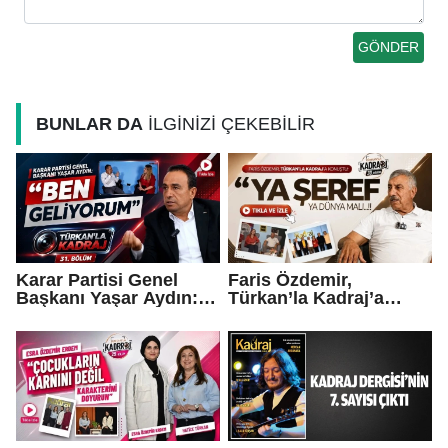
BUNLAR DA
İLGİNİZİ ÇEKEBİLİR
Karar Partisi Genel
Faris Özdemir,
Başkanı Yaşar Aydın:
Türkan’la Kadraj’a
“Ben geliyorum…”
konuştu: “Ya şeref ya
dünya malı..."