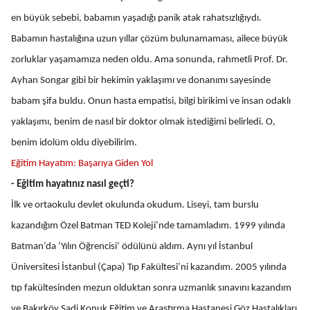
en büyük sebebi, babamın yaşadığı panik atak rahatsızlığıydı.
Babamın hastalığına uzun yıllar çözüm bulunamaması, ailece büyük
zorluklar yaşamamıza neden oldu. Ama sonunda, rahmetli Prof. Dr.
Ayhan Songar gibi bir hekimin yaklaşımı ve donanımı sayesinde
babam şifa buldu. Onun hasta empatisi, bilgi birikimi ve insan odaklı
yaklaşımı, benim de nasıl bir doktor olmak istediğimi belirledi. O,
benim idolüm oldu diyebilirim.
Eğitim Hayatım: Başarıya Giden Yol
- Eğitim hayatınız nasıl geçti?
İlk ve ortaokulu devlet okulunda okudum. Liseyi, tam burslu
kazandığım Özel Batman TED Koleji’nde tamamladım. 1999 yılında
Batman’da ‘Yılın Öğrencisi’ ödülünü aldım. Aynı yıl İstanbul
Üniversitesi İstanbul (Çapa) Tıp Fakültesi’ni kazandım. 2005 yılında
tıp fakültesinden mezun olduktan sonra uzmanlık sınavını kazandım
ve Bakırköy Sadi Konuk Eğitim ve Araştırma Hastanesi Göz Hastalıkları