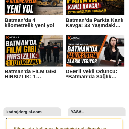
Batman’da 4
Batman’da Parkta Kanlı
kilometrelik yeni yol
Kavga! 33 Yaşındaki
Şahıs Bıçaklandı
Batman'da FİLM GİBİ
DEM'li Vekil Oduncu:
HIRSIZLIK: 1
“Batman’da Sağlık
TUTUKLAMA
Sistemi Alarm Veriyor”
kadrajdergisi.com
YASAL
YAZARLAR
İLETIŞIM
SON DAKİKA
KÜNYE
Sitemizde, kullanıcı deneyimini geliştirmek ve