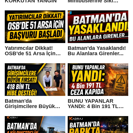
KORKUTAN YANGIN
Minibüslerine Sıkı
Denetim: 3 Araca Ceza
Yatırımcılar Dikkat!
Batman’da Yasaklandı!
OSB’de 51 Arsa İçin
Bu Alanlara Girenler...
Başvuru Başladı
Batman'da
BUNU YAPANLAR
Girişimcilere Büyük
YANDI: 4 Bin 191 TL
Fırsat! 418 Bin TL Hibe
CEZA KAPIDA
Desteği!