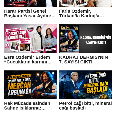
Karar Partisi Genel
Faris Özdemir,
Başkanı Yaşar Aydın:
Türkan’la Kadraj’a
“Ben geliyorum…”
konuştu: “Ya şeref ya
dünya malı..."
Esra Özdemir Erdem
KADRAJ DERGİSİ'NİN
“Çocukların karnını
7. SAYISI ÇIKTI
değil, karakterini
doyurun”
Hak Mücadelesinden
Petrol çağı bitti, mineral
Sahne Işıklarına:
çağı başladı
Mercan Argünağa”