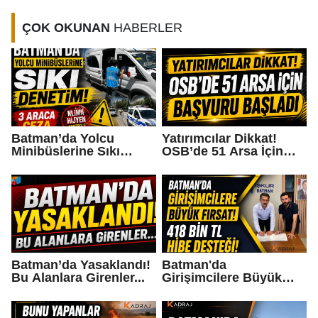
ÇOK OKUNAN
HABERLER
Batman’da Yolcu
Yatırımcılar Dikkat!
Minibüslerine Sıkı
OSB’de 51 Arsa İçin
Denetim: 3 Araca Ceza
Başvuru Başladı
Batman’da Yasaklandı!
Batman'da
Bu Alanlara Girenler...
Girişimcilere Büyük
Fırsat! 418 Bin TL Hibe
Desteği!