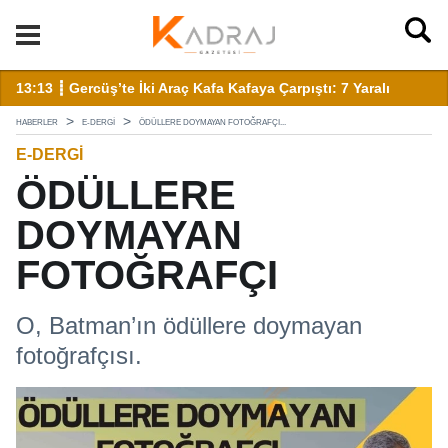
13:13 ┋ Gercüş’te İki Araç Kafa Kafaya Çarpıştı: 7 Yaralı
13
HABERLER
E-DERGI
ÖDÜLLERE DOYMAYAN FOTOĞRAFÇI...
E-DERGI
ÖDÜLLERE
DOYMAYAN
FOTOĞRAFÇI
O, Batman’ın ödüllere doymayan
fotoğrafçısı.