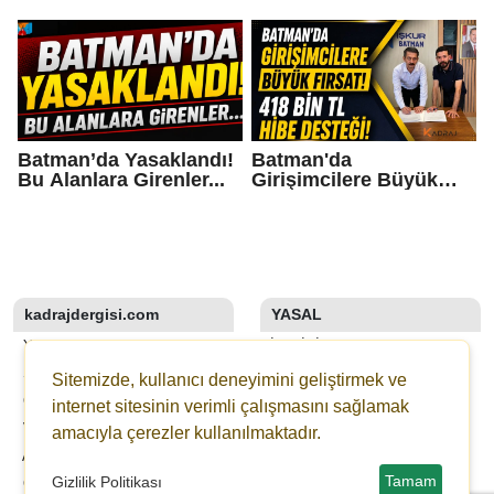
Denetim: 3 Araca Ceza
Başvuru Başladı
Batman’da Yasaklandı!
Batman'da
Bu Alanlara Girenler...
Girişimcilere Büyük
Fırsat! 418 Bin TL Hibe
Desteği!
kadrajdergisi.com
YASAL
YAZARLAR
İLETIŞIM
SON DAKİKA
KÜNYE
Sitemizde, kullanıcı deneyimini geliştirmek ve
GALERİLER
YAYIN İLKELERI
internet sitesinin verimli çalışmasını sağlamak
VİDEOLAR
KURALLAR
amacıyla çerezler kullanılmaktadır.
ANKETLER
GIZLILIK
Tamam
Gizlilik Politikası
GAZETELER
KULLANICI SÖZLEŞMESI