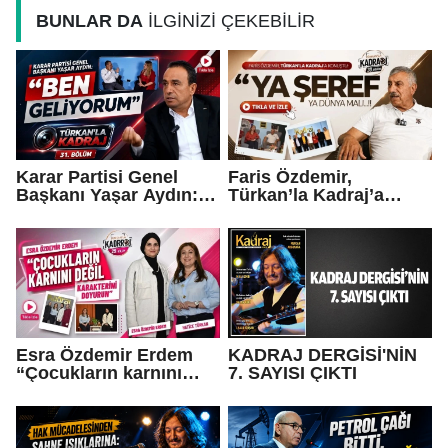
BUNLAR DA
İLGİNİZİ ÇEKEBİLİR
Karar Partisi Genel
Faris Özdemir,
Başkanı Yaşar Aydın:
Türkan’la Kadraj’a
“Ben geliyorum…”
konuştu: “Ya şeref ya
dünya malı..."
Esra Özdemir Erdem
KADRAJ DERGİSİ'NİN
“Çocukların karnını
7. SAYISI ÇIKTI
değil, karakterini
doyurun”