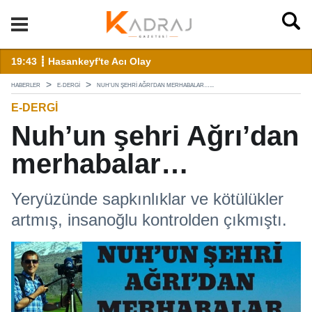
landı
19:43 ┋ Hasankeyf'te Acı Olay
12
HABERLER
E-DERGI
NUH’UN ŞEHRI AĞRI’DAN MERHABALAR…...
E-DERGI
Nuh’un şehri Ağrı’dan
merhabalar…
Yeryüzünde sapkınlıklar ve kötülükler
artmış, insanoğlu kontrolden çıkmıştı.