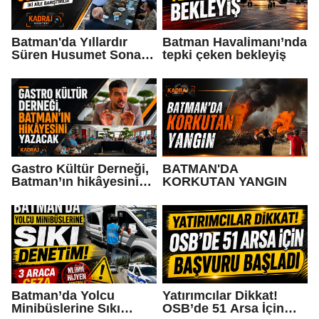
Batman'da Yıllardır
Batman Havalimanı’nda
Süren Husumet Sona
tepki çeken bekleyiş
Erdi!
Gastro Kültür Derneği,
BATMAN'DA
Batman’ın hikâyesini
KORKUTAN YANGIN
yazacak
Batman’da Yolcu
Yatırımcılar Dikkat!
Minibüslerine Sıkı
OSB’de 51 Arsa İçin