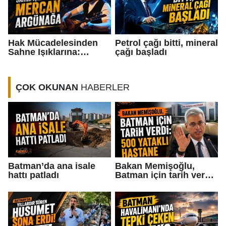
Hak Mücadelesinden
Petrol çağı bitti, mineral
Sahne Işıklarına:
çağı başladı
Mercan Argünağa”
ÇOK OKUNAN
HABERLER
Batman’da ana isale
Bakan Memişoğlu,
hattı patladı
Batman için tarih verdi:
500 yataklı hastane...