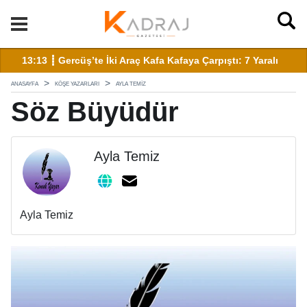
13:13 ┋ Gercüş’te İki Araç Kafa Kafaya Çarpıştı: 7 Yaralı
13
ANASAYFA
KÖŞE YAZARLARI
AYLA TEMIZ
Söz Büyüdür
Ayla Temiz
Ayla Temiz