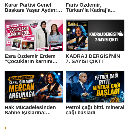
Karar Partisi Genel
Faris Özdemir,
Başkanı Yaşar Aydın:
Türkan’la Kadraj’a
“Ben geliyorum…”
konuştu: “Ya şeref ya
dünya malı..."
Esra Özdemir Erdem
KADRAJ DERGİSİ'NİN
“Çocukların karnını
7. SAYISI ÇIKTI
değil, karakterini
doyurun”
Hak Mücadelesinden
Petrol çağı bitti, mineral
Sahne Işıklarına:
çağı başladı
Mercan Argünağa”