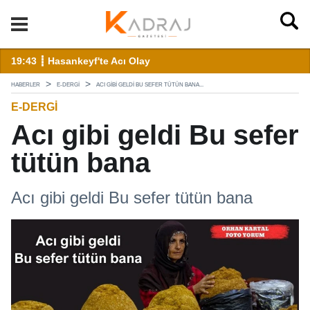
landı
19:43 ┋ Hasankeyf'te Acı Olay
12
HABERLER
E-DERGI
ACI GIBI GELDI BU SEFER TÜTÜN BANA...
E-DERGI
Acı gibi geldi Bu sefer
tütün bana
Acı gibi geldi Bu sefer tütün bana