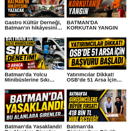
Gastro Kültür Derneği,
BATMAN'DA
Batman’ın hikâyesini
KORKUTAN YANGIN
yazacak
Batman’da Yolcu
Yatırımcılar Dikkat!
Minibüslerine Sıkı
OSB’de 51 Arsa İçin
Denetim: 3 Araca Ceza
Başvuru Başladı
Batman’da Yasaklandı!
Batman'da