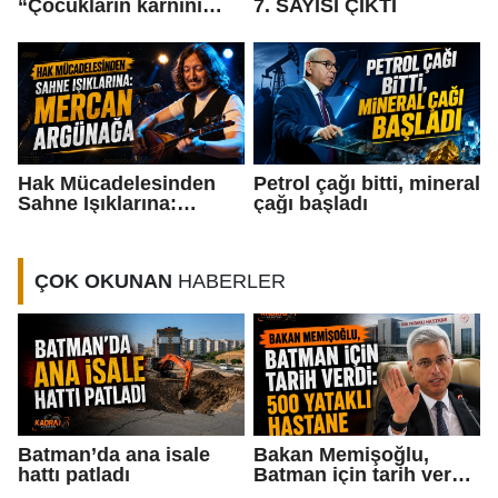
“Çocukların karnını
7. SAYISI ÇIKTI
değil, karakterini
doyurun”
Hak Mücadelesinden
Petrol çağı bitti, mineral
Sahne Işıklarına:
çağı başladı
Mercan Argünağa”
ÇOK OKUNAN
HABERLER
Batman’da ana isale
Bakan Memişoğlu,
hattı patladı
Batman için tarih verdi:
500 yataklı hastane...