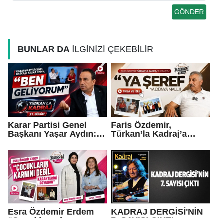
BUNLAR DA
İLGİNİZİ ÇEKEBİLİR
Karar Partisi Genel
Faris Özdemir,
Başkanı Yaşar Aydın:
Türkan’la Kadraj’a
“Ben geliyorum…”
konuştu: “Ya şeref ya
dünya malı..."
Esra Özdemir Erdem
KADRAJ DERGİSİ'NİN