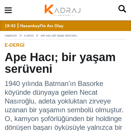
landı
19:43 ┋ Hasankeyf'te Acı Olay
12
HABERLER
E-DERGI
APE HACI; BIR YAŞAM SERÜVENI...
E-DERGI
Ape Hacı; bir yaşam
serüveni
1940 yılında Batman’ın Basorke
köyünde dünyaya gelen Necat
Nasıroğlu, adeta yokluktan zirveye
uzanan bir yaşamın sembolü olmuştur.
O, kamyon şoförlüğünden bir holdinge
dönüşen başarı öyküsüyle yalnızca bir