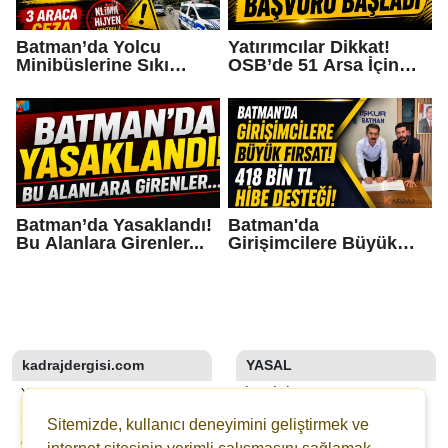
Batman’da Yolcu
Yatırımcılar Dikkat!
Minibüslerine Sıkı
OSB’de 51 Arsa İçin
Denetim: 3 Araca Ceza
Başvuru Başladı
Batman’da Yasaklandı!
Batman'da
Bu Alanlara Girenler...
Girişimcilere Büyük
Fırsat! 418 Bin TL Hibe
Desteği!
kadrajdergisi.com
YASAL
YAZARLAR
İLETIŞIM
SON DAKİKA
KÜNYE
Sitemizde, kullanıcı deneyimini geliştirmek ve
GALERİLER
YAYIN İLKELERI