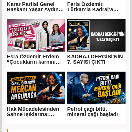
Karar Partisi Genel
Faris Özdemir,
Başkanı Yaşar Aydın:
Türkan’la Kadraj’a
“Ben geliyorum…”
konuştu: “Ya şeref ya
dünya malı..."
Esra Özdemir Erdem
KADRAJ DERGİSİ'NİN
“Çocukların karnını
7. SAYISI ÇIKTI
değil, karakterini
doyurun”
Hak Mücadelesinden
Petrol çağı bitti,
Sahne Işıklarına:
mineral çağı başladı
Mercan Argünağa”