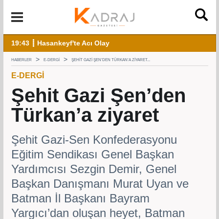
aralandı
19:43 ┋ Hasankeyf'te Acı Olay
12:
HABERLER
E-DERGI
ŞEHIT GAZI ŞEN’DEN TÜRKAN’A ZIYARET...
E-DERGI
Şehit Gazi Şen’den
Türkan’a ziyaret
Şehit Gazi-Sen Konfederasyonu
Eğitim Sendikası Genel Başkan
Yardımcısı Sezgin Demir, Genel
Başkan Danışmanı Murat Uyan ve
Batman İl Başkanı Bayram
Yargıcı’dan oluşan heyet, Batman